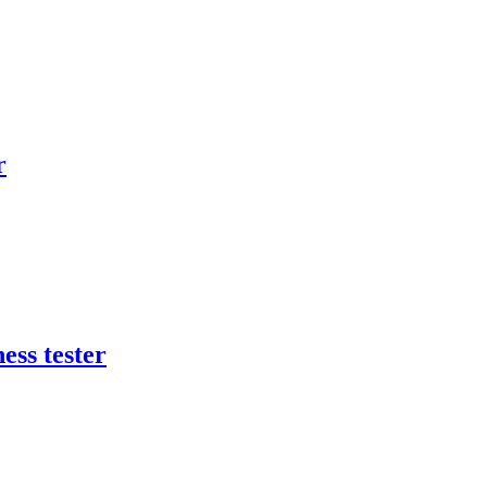
r
ess tester