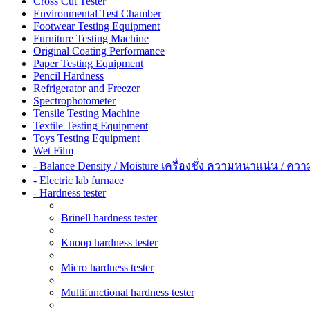
Cross Cut Tester
Environmental Test Chamber
Footwear Testing Equipment
Furniture Testing Machine
Original Coating Performance
Paper Testing Equipment
Pencil Hardness
Refrigerator and Freezer
Spectrophotometer
Tensile Testing Machine
Textile Testing Equipment
Toys Testing Equipment
Wet Film
- Balance Density / Moisture เครื่องชั่ง ความหนาแน่น / ควา
- Electric lab furnace
- Hardness tester
Brinell hardness tester
Knoop hardness tester
Micro hardness tester
Multifunctional hardness tester