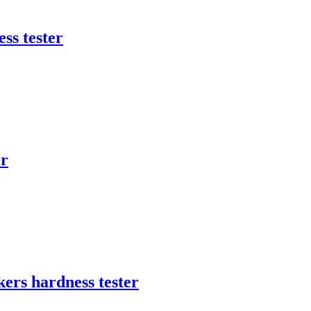
ss tester
er
kers hardness tester