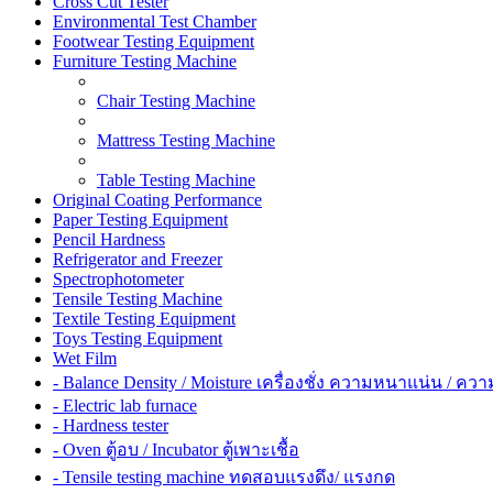
Cross Cut Tester
Environmental Test Chamber
Footwear Testing Equipment
Furniture Testing Machine
Chair Testing Machine
Mattress Testing Machine
Table Testing Machine
Original Coating Performance
Paper Testing Equipment
Pencil Hardness
Refrigerator and Freezer
Spectrophotometer
Tensile Testing Machine
Textile Testing Equipment
Toys Testing Equipment
Wet Film
- Balance Density / Moisture เครื่องชั่ง ความหนาแน่น / ควา
- Electric lab furnace
- Hardness tester
- Oven ตู้อบ / Incubator ตู้เพาะเชื้อ
- Tensile testing machine ทดสอบแรงดึง/ แรงกด