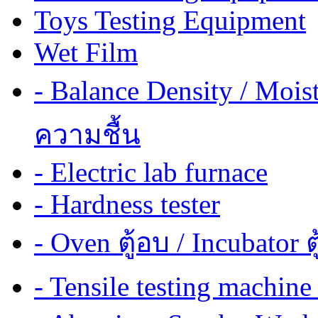
Toys Testing Equipment
Wet Film
- Balance Density / Mois
ความชื้น
- Electric lab furnace
- Hardness tester
- Oven ตู้อบ / Incubator ต
- Tensile testing mach