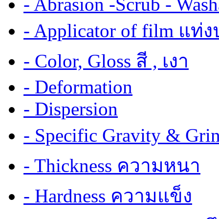
- Abrasion -Scrub - Wash
- Applicator of film แท่
- Color, Gloss สี , เงา
- Deformation
- Dispersion
- Specific Gravity & G
- Thickness ความหนา
- Hardness ความแข็ง