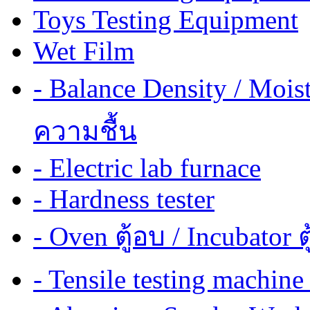
Toys Testing Equipment
Wet Film
- Balance Density / Mois
ความชื้น
- Electric lab furnace
- Hardness tester
- Oven ตู้อบ / Incubator ต
- Tensile testing mach