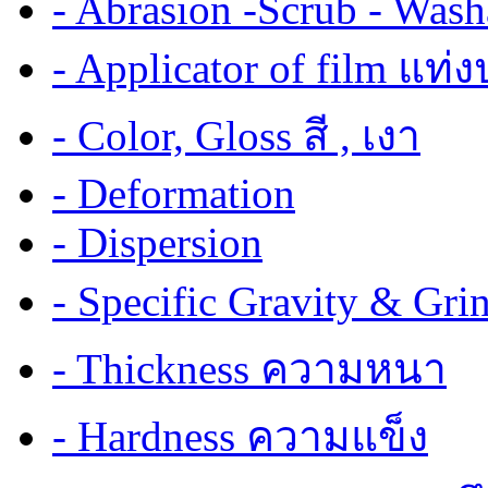
- Abrasion -Scrub - Wash
- Applicator of film แท่
- Color, Gloss สี , เงา
- Deformation
- Dispersion
- Specific Gravity & G
- Thickness ความหนา
- Hardness ความแข็ง