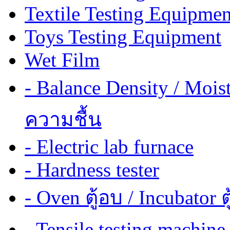
Textile Testing Equipmen
Toys Testing Equipment
Wet Film
- Balance Density / Mois
ความชื้น
- Electric lab furnace
- Hardness tester
- Oven ตู้อบ / Incubator ต
- Tensile testing mach