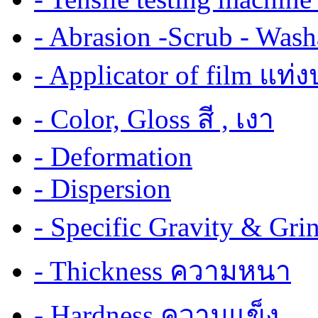
- Abrasion -Scrub - Wash
- Applicator of film แท่
- Color, Gloss สี , เงา
- Deformation
- Dispersion
- Specific Gravity & G
- Thickness ความหนา
- Hardness ความแข็ง