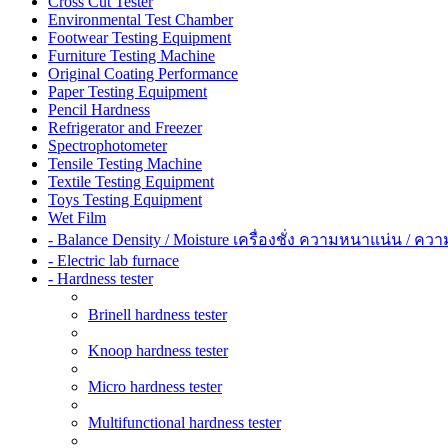
Cross Cut Tester
Environmental Test Chamber
Footwear Testing Equipment
Furniture Testing Machine
Original Coating Performance
Paper Testing Equipment
Pencil Hardness
Refrigerator and Freezer
Spectrophotometer
Tensile Testing Machine
Textile Testing Equipment
Toys Testing Equipment
Wet Film
- Balance Density / Moisture เครื่องชั่ง ความหนาแน่น / ควา
- Electric lab furnace
- Hardness tester
Brinell hardness tester
Knoop hardness tester
Micro hardness tester
Multifunctional hardness tester